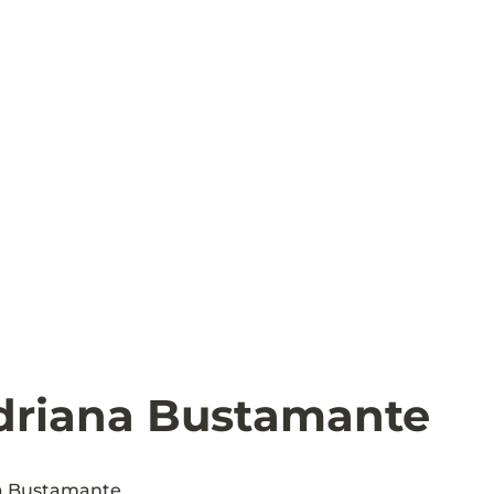
driana Bustamante
a Bustamante